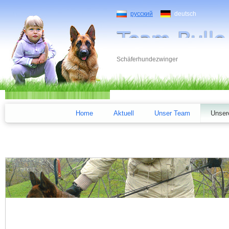
русский
deutsch
Schäferhundezwinger
Home
Aktuell
Unser Team
Unser