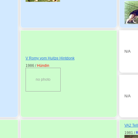
N/A
V Romy vom Huitze Hintdonk
1986 /
Hündin
no photo
N/A
VA2 Tel
1981 /