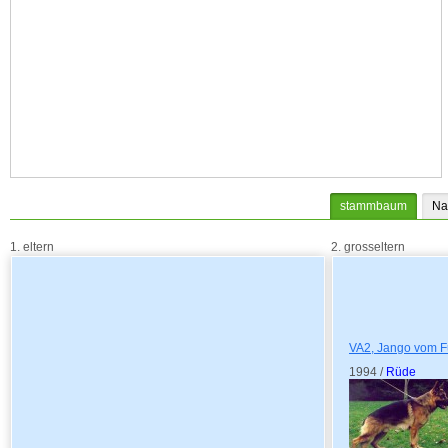
stammbaum
Na
1. eltern
2. grosseltern
VA2, Jango vom F
1994 /
Rüde