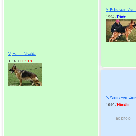
V, Echo vom Murrt
1994 /
Rüde
V, Manta Nivalda
1997 /
Hündin
V, Winny vom Zirn
1990 /
Hündin
no photo