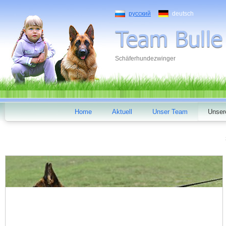
русский
deutsch
Schäferhundezwinger
Home
Aktuell
Unser Team
Unser