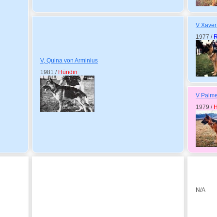
V Xaver
1977 /
V, Quina von Arminius
1981 /
Hündin
V Palme
1979 /
H
N/A