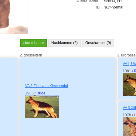
SchH3, FH
Ausbild.-Kennz.
"a1"-normal
HD
stammbaum
Nachkomme (2)
Geschwister (9)
2. grosseltern
3. urgrosse
VA1, Ur
1981 /
VA 3 Eiko vom Kirschental
1983 /
Rüde
VA 3 Xit
1978 /
H