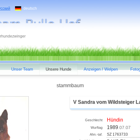
усский
deutsch
rhundezwinger
Unser Team
Unsere Hunde
Anzeigen / Welpen
Fotog
stammbaum
V Sandra vom Wildsteiger 
Hündin
Geschlecht
1989
.07.07
Wurftag
SZ 1763733
Ahn.-taf.