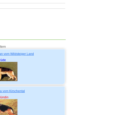
ltern
an vom Wildsteiger Land
Rüde
ta vom Kirschental
ündin