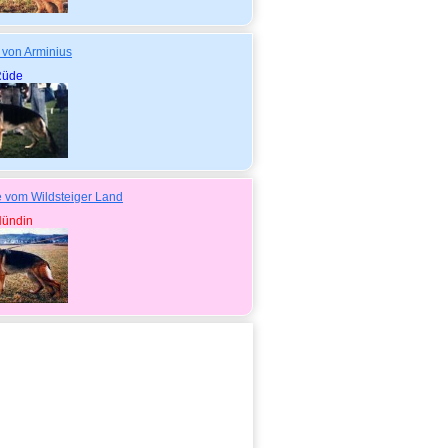
 von Arminius
Rüde
 vom Wildsteiger Land
ündin