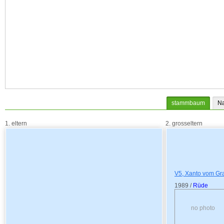
stammbaum
N
1. eltern
2. grosseltern
V5, Xanto vom Gr
1989 /
Rüde
no photo